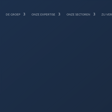
W
DE GROEP
ONZE EXPERTISE
ONZE SECTOREN
ZIJ V
E
L
K
O
M