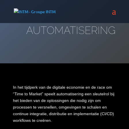
AUTOMATISERING
In het
tijdperk
van de digitale
economie
en de race om
“Time to
Market
”
speelt
automatisering
een
sleutelrol
bij
het
bieden
van de
oplossingen
die
nodig
zijn
om
processen
te
versnellen
,
omgevingen
te
schalen
en
continue
integratie
,
distributie
en
implementatie
(CI/CD)
workflows te
creëren
.