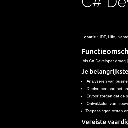
C#
De
Locatie
:
IDF, Lille, Nan
Functieomsch
Als C# Developer draag j
Je belangrijkst
Analyseren van busine
Deelnemen aan het ont
Ervoor zorgen dat de s
Ontwikkelen van nieuwe a
Toepassingen testen en
Vereiste vaard