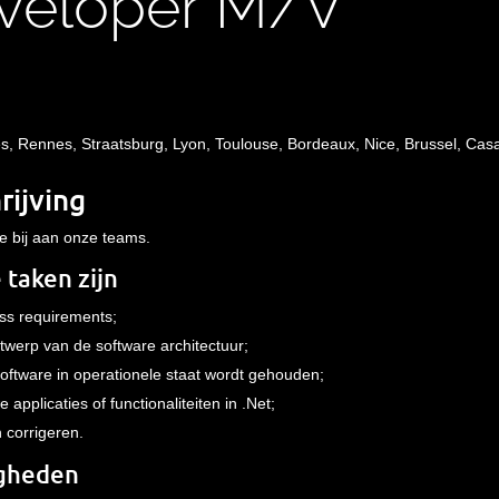
veloper
M/V
tes, Rennes,
Straatsburg
, Lyon, Toulouse, Bordeaux, Nice, Brussel, Cas
rijving
e bij aan onze teams.
e taken zijn
ss requirements;
werp van de software architectuur;
oftware in operationele staat wordt gehouden;
pplicaties of functionaliteiten in .Net;
 corrigeren.
igheden