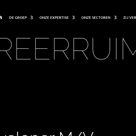
DE GROEP
ONZE EXPERTISE
ONZE SECTOREN
ZIJ V
WELKOM
REERRUI