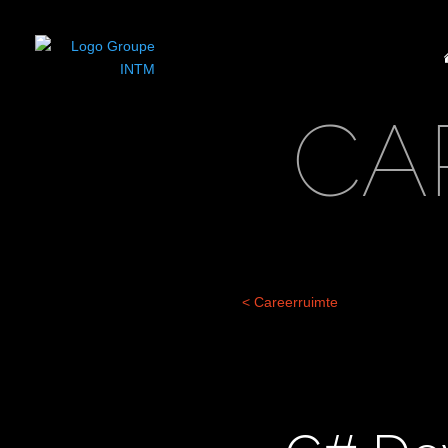
CA
< Careerruimte