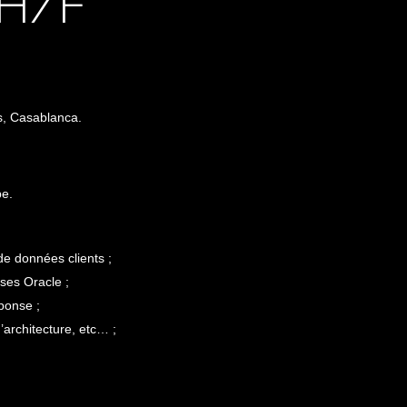
 H/F
s, Casablanca.
pe.
de données clients ;
ses Oracle ;
ponse ;
’architecture, etc… ;