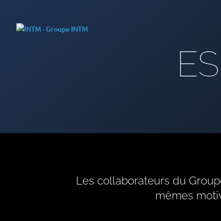
B
I
E
ES
N
V
E
N
U
E
Les collaborateurs du Groupe
mêmes motiva