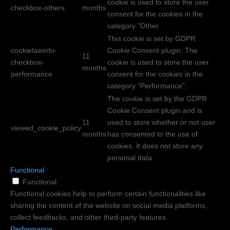
cookie is used to store the user
checkbox-others
months
consent for the cookies in the
category "Other.
This cookie is set by GDPR
cookielawinfo-
Cookie Consent plugin. The
11
checkbox-
cookie is used to store the user
months
performance
consent for the cookies in the
category "Performance".
The cookie is set by the GDPR
Cookie Consent plugin and is
11
used to store whether or not user
viewed_cookie_policy
months
has consented to the use of
cookies. It does not store any
personal data.
Functional
Functional
Functional cookies help to perform certain functionalities like
sharing the content of the website on social media platforms,
collect feedbacks, and other third-party features.
Performance