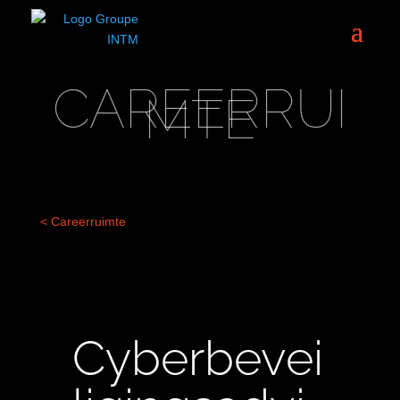
CAREERRUI
MTE
< Careerruimte
Cyberbevei