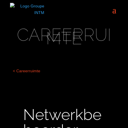
CAREERRUI
MTE
< Careerruimte
Netwerkbe