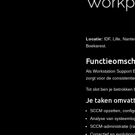
Workp
Locatie
:
IDF, Lille, Nant
Boekarest
.
Functieomsch
Als Workstation Support 
zorgt voor de consistentie
Tot slot ben je betrokken
Je taken omvat
SCCM opzetten, config
Analyse van systeemlog
SCCM-administratie (r
Correctief en evolution