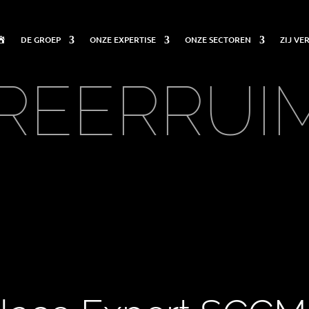
DE GROEP
ONZE EXPERTISE
ONZE SECTOREN
ZIJ V
WELKOM
REERRUI