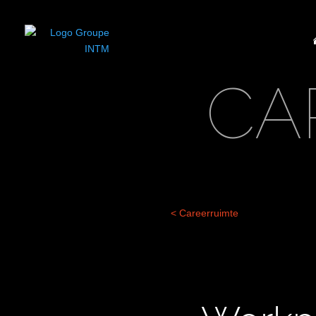
CA
< Careerruimte