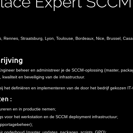
lace Expert SCC
es, Rennes,
Straatsburg
, Lyon, Toulouse, Bordeaux, Nice, Brussel, Cas
rijving
Engineer beheer en administreer je de SCCM-oplossing (master, packag
, kwaliteit en beveiliging van de infrastructuur.
 bij het definiëren en implementeren van de door het bedrijf gekozen IT-
ten :
ureren en in productie nemen;
s voor het werkstation en de SCCM deployment infrastructuur;
apportagebeheer);
air onderhoud (master, updates, packages, scripts, GPO);