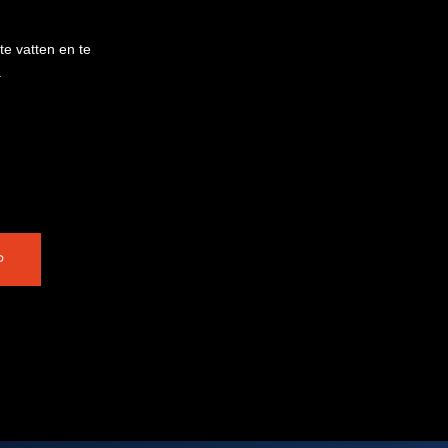
e vatten en te
.
P