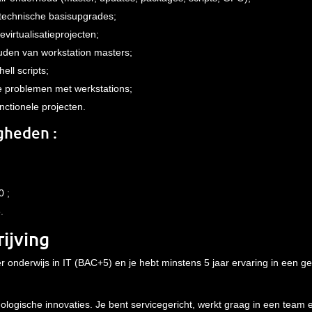
technische basisupgrades;
virtualisatieprojecten;
en van workstation masters;
ll scripts;
 problemen met werkstations;
ctionele projecten.
gheden :
0 ;
5.
rijving
 onderwijs in IT (BAC+5) en je hebt minstens 5 jaar ervaring in een gel
nologische innovaties. Je bent servicegericht, werkt graag in een team 