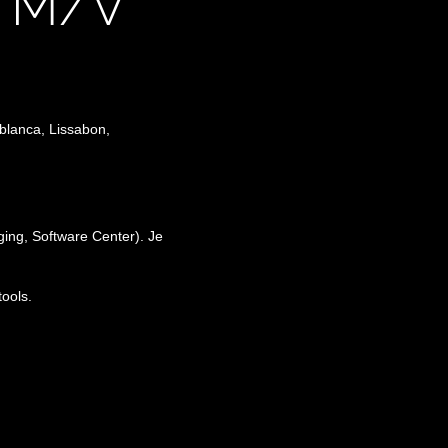
M M/V
ablanca,
Lissabon
,
ing, Software Center). Je
tools.